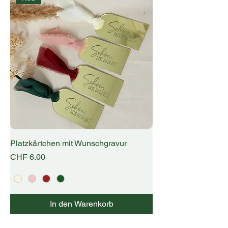
Platzkärtchen mit Wunschgravur
Preis
CHF 6.00
In den Warenkorb