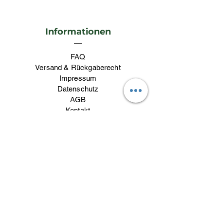
1
/
1
Informationen
FAQ
Versand & Rückgaberecht
Impressum
Datenschutz
AGB
Kontakt
Kontakt
lieblingswerk26@gmail.com
Whatsapp:
079 840 13 63
Eveline
: