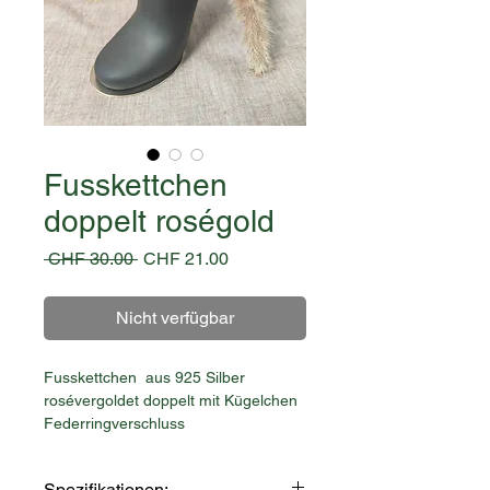
Fusskettchen
doppelt roségold
Standardpreis
Sale-
 CHF 30.00 
CHF 21.00
Preis
Nicht verfügbar
Fusskettchen aus 925 Silber
rosévergoldet doppelt mit Kügelchen
Federringverschluss
Spezifikationen: