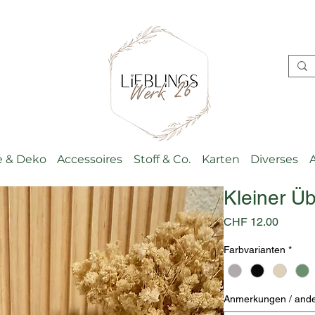
 & Deko
Accessoires
Stoff & Co.
Karten
Diverses
Kleiner Üb
Preis
CHF 12.00
Farbvarianten
*
Anmerkungen / ande