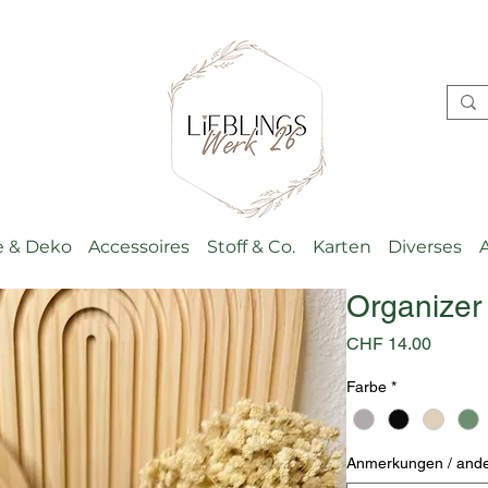
 & Deko
Accessoires
Stoff & Co.
Karten
Diverses
Organizer
Preis
CHF 14.00
Farbe
*
Anmerkungen / ande