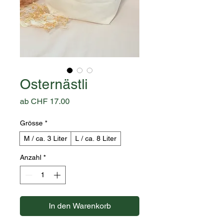
Osternästli
Sale-
ab
CHF 17.00
Preis
Grösse
*
M / ca. 3 Liter
L / ca. 8 Liter
Anzahl
*
In den Warenkorb