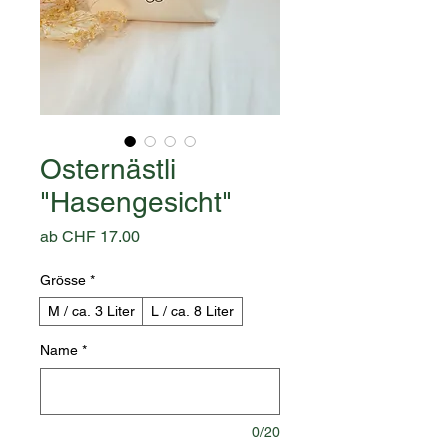
Osternästli
"Hasengesicht"
Sale-
ab
CHF 17.00
Preis
Grösse
*
M / ca. 3 Liter
L / ca. 8 Liter
Name
*
0/20