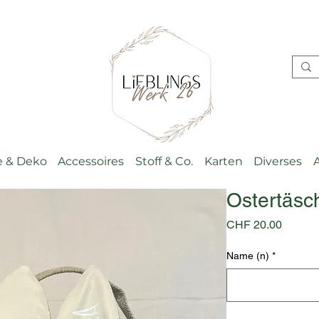
 & Deko
Accessoires
Stoff & Co.
Karten
Diverses
Ostertäsch
Preis
CHF 20.00
Name (n)
*