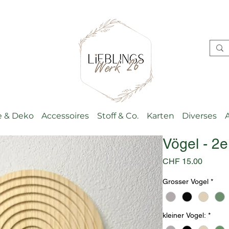
 & Deko
Accessoires
Stoff & Co.
Karten
Diverses
Vögel - 2e
Preis
CHF 15.00
Grosser Vogel
*
kleiner Vogel:
*