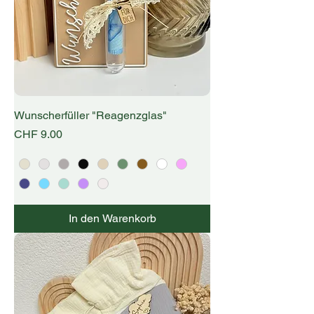
Wunscherfüller "Reagenzglas"
Preis
CHF 9.00
In den Warenkorb