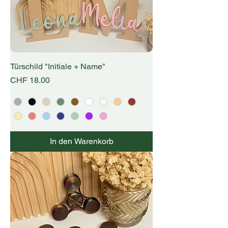
Türschild "Initiale + Name"
Preis
CHF 18.00
In den Warenkorb