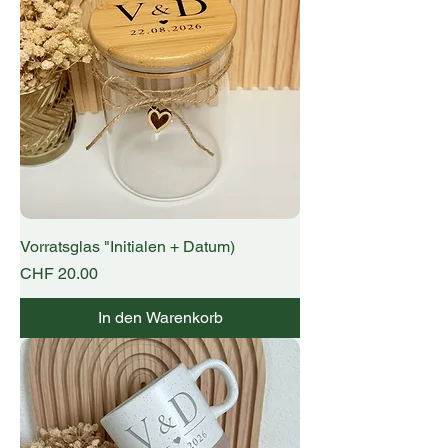
Vorratsglas "Initialen + Datum)
Preis
CHF 20.00
In den Warenkorb