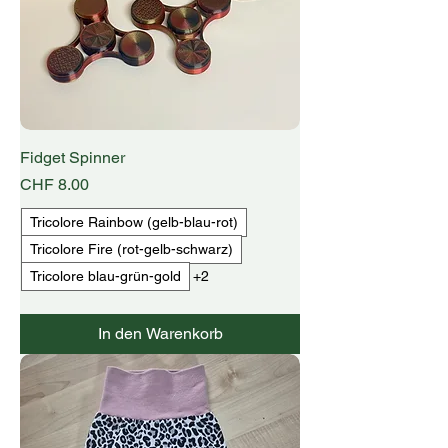
Fidget Spinner
Preis
CHF 8.00
Tricolore Rainbow (gelb-blau-rot)
Tricolore Fire (rot-gelb-schwarz)
Tricolore blau-grün-gold
+2
In den Warenkorb