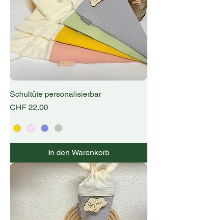
Schultüte personalisierbar
Preis
CHF 22.00
In den Warenkorb