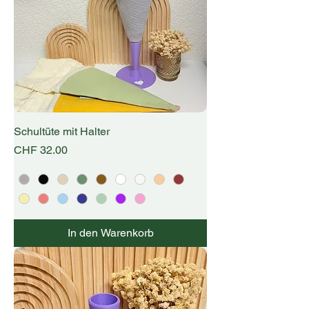
Schultüte mit Halter
Preis
CHF 32.00
In den Warenkorb