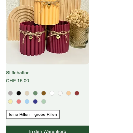
Stiftehalter
Preis
CHF 16.00
feine Rillen
grobe Rillen
In den Warenkorb