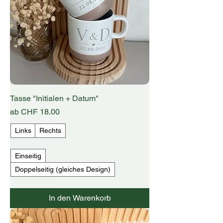
Tasse "Initialen + Datum"
Sale-Preis
ab
CHF 18.00
Links
Rechts
Einseitig
Doppelseitig (gleiches Design)
In den Warenkorb