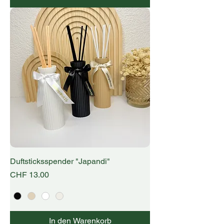
Duftsticksspender "Japandi"
Preis
CHF 13.00
In den Warenkorb