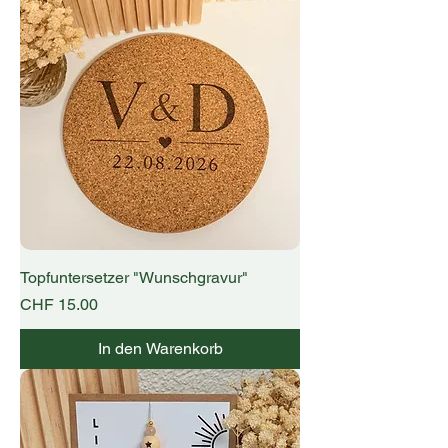
Topfuntersetzer "Wunschgravur"
Preis
CHF 15.00
In den Warenkorb