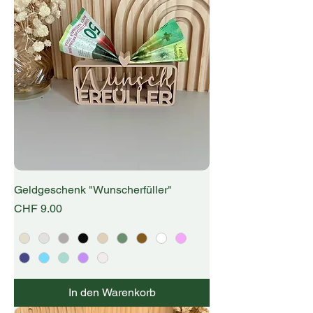
Geldgeschenk "Wunscherfüller"
Preis
CHF 9.00
In den Warenkorb