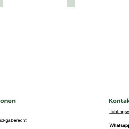
ionen
Konta
liebling
ückgaberecht
Whatsap