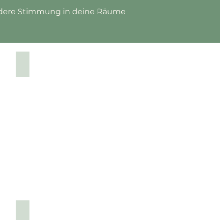
sondere Stimmung in deine Räume
Dekotablett
Gläser & Karaffen