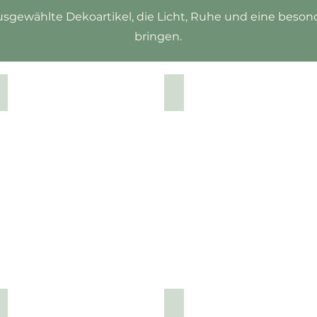
 ausgewählte Dekoartikel, die Licht, Ruhe und eine be
bringen.
Brotkorb
Deko
fürs Badezimmer
Für die Küche