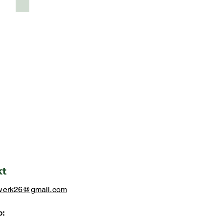
kt
swerk26@gmail.com
p: