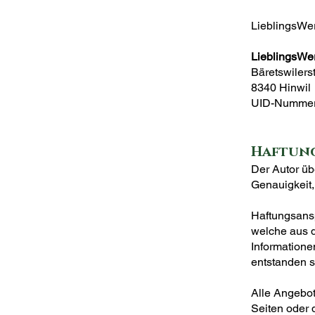
LieblingsWer
LieblingsWe
Bäretswilers
8340 Hinwil
UID-Nummer
Haftung
Der Autor übe
Genauigkeit, 
Haftungsansp
welche aus d
Informatione
entstanden 
Alle Angebote
Seiten oder