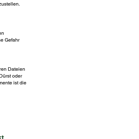
zustellen.
en
ne Gefahr
eren Dateien
Dürst oder
ente ist die
kt