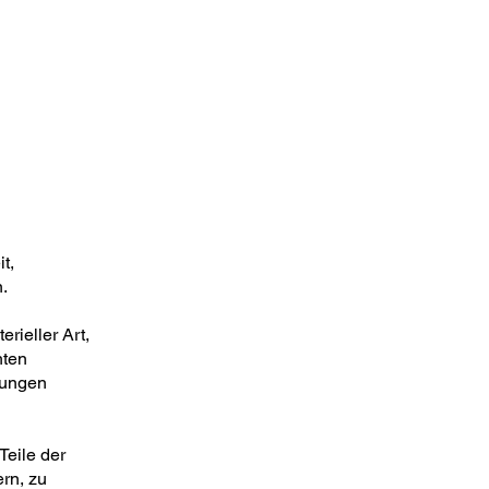
t,
n.
ieller Art,
hten
rungen
Teile der
rn, zu