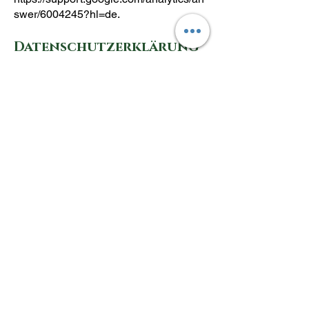
swer/6004245?hl=de.
Datenschutzerklärung
für Facebook
Diese WebSite verwendet Funktionen
von Facebook Inc., 1601 S. California
Ave, Palo Alto, CA 94304, USA . Bei
Aufruf unserer Seiten mit Facebook-
Plug-Ins wird eine Verbindung
zwischen Ihrem Browser und den
Servern von Facebook aufgebaut.
Dabei werden bereits Daten an
Facebook übertragen. Besitzen Sie
einen Facebook-Account, können
diese Daten damit verknüpft werden.
Wenn Sie keine Zuordnung dieser
Daten zu Ihrem Facebook-Account
wünschen, loggen Sie sich bitte vor
dem Besuch unserer Seite bei