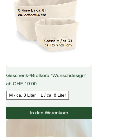
Geschenk-/Brotkorb "Wunschdesign"
Sale-Preis
ab
CHF 19.00
M / ca. 3 Liter
L / ca. 8 Liter
In den Warenkorb