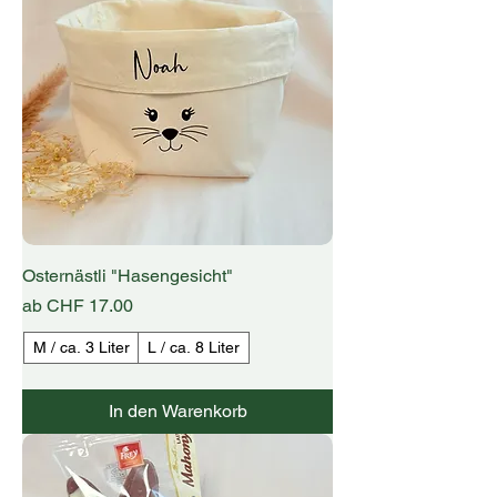
Osternästli "Hasengesicht"
Sale-Preis
ab
CHF 17.00
M / ca. 3 Liter
L / ca. 8 Liter
In den Warenkorb