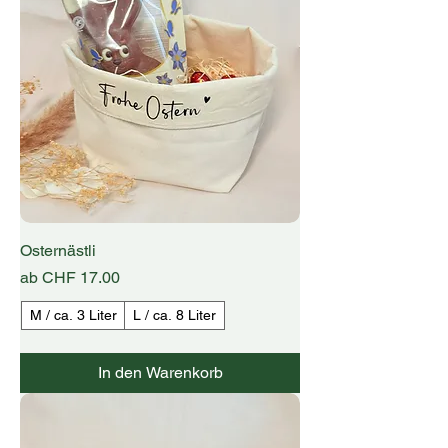
Osternästli
Sale-Preis
ab
CHF 17.00
M / ca. 3 Liter
L / ca. 8 Liter
In den Warenkorb