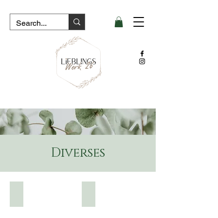
Diverses
Brillenputztuch Wunschgravur
Brillen-/Sonnenbrillenetui