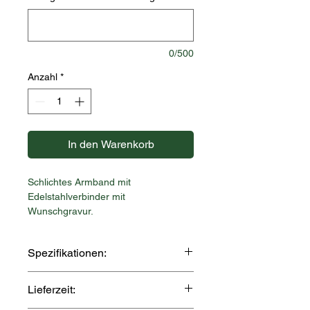
0/500
Anzahl
*
In den Warenkorb
Schlichtes Armband mit
Edelstahlverbinder mit
Wunschgravur.
Spezifikationen:
Material: Edelstahl, robuste
Lieferzeit:
Nylonschnur
Verbinder: ca. 15mm