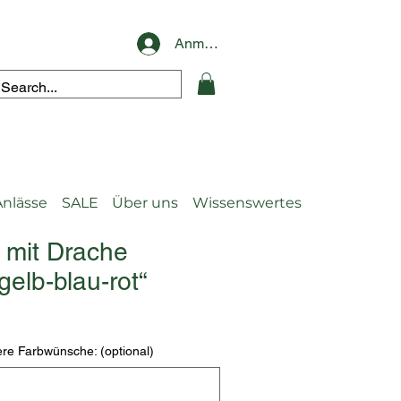
Anmelden
Anlässe
SALE
Über uns
Wissenswertes
 mit Drache
elb-blau-rot“
re Farbwünsche: (optional)