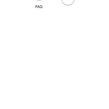
Zahlungseingang versandbereit.
FAQ
Versand & Rückgaberecht
Impressum
Datenschutz
AGB
Kontakt
Kontakt
lieblingswerk26@gmail.com
Whatsapp:
079 840 13 63
Eveline
:
Fabienne: 077 436 78 02