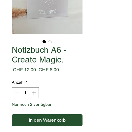
Notizbuch A6 -
Create Magic.
Standardpreis
Sale-
 CHF 12.00 
CHF 6.00
Preis
Anzahl
*
Nur noch 2 verfügbar
In den Warenkorb