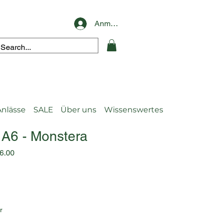
Anmelden
Anlässe
SALE
Über uns
Wissenswertes
 A6 - Monstera
ardpreis
Sale-
6.00
Preis
r