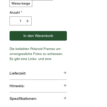
Weiss-beige
Anzahl
*
In den Warenkorb
Die beliebten Polaroid Frames um
unvergessliche Fotos zu schiessen.
Es gibt eine Links- und eine
Rechtshänder Ausführung. Je
nachdem wo der Frage üblicherweise
Lieferzeit:
gehalten wird.
Der Artikel wird extra für Dich
Hinweis:
angefertigt und wird i.d.R. innert 5-7
Arbeitstagen nach Zahlungseingang
Jedes unserer Produkte wird mit viel
versendet.
Spezifikationen:
Liebe im 3D-Druckverfahren (FDM)
gefertigt. Leichte Unebenheiten,