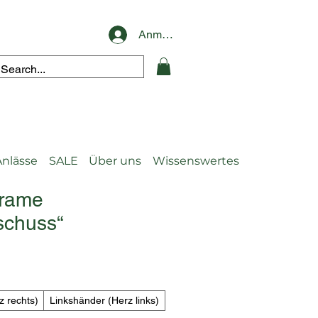
Anmelden
Anlässe
SALE
Über uns
Wissenswertes
Frame
schuss“
 rechts)
Linkshänder (Herz links)