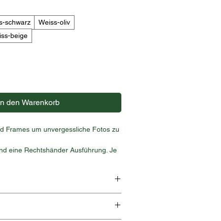
s-schwarz
Weiss-oliv
ss-beige
In den Warenkorb
oid Frames um unvergessliche Fotos zu
 und eine Rechtshänder Ausführung. Je
e üblicherweise gehalten wird.
a für Dich angefertigt und wird i.d.R.
agen nach Zahlungseingang versendet.