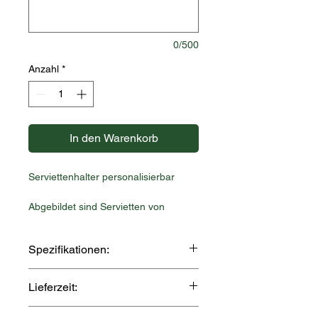
0/500
Anzahl
*
In den Warenkorb
Serviettenhalter personalisierbar
Abgebildet sind Servietten von
33x33cm
Spezifikationen:
- Material: PLA
Lieferzeit:
- Grösse: 12cm x 50cm (Höhe 11cm)
Dieser Artikel wird speziell für Dich