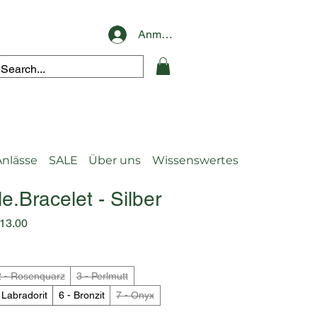
Anmelden
Anlässe
SALE
Über uns
Wissenswertes
e.Bracelet - Silber
ardpreis
Sale-
13.00
Preis
2 - Rosenquarz
3 - Perlmutt
 Labradorit
6 - Bronzit
7 - Onyx