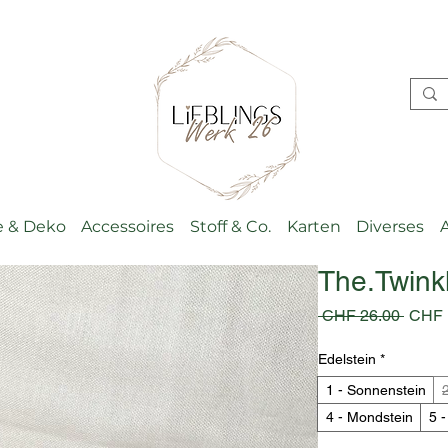
 & Deko
Accessoires
Stoff & Co.
Karten
Diverses
The.Twinkl
Stand
 CHF 26.00 
CHF 
Edelstein
*
1 - Sonnenstein
4 - Mondstein
5 -