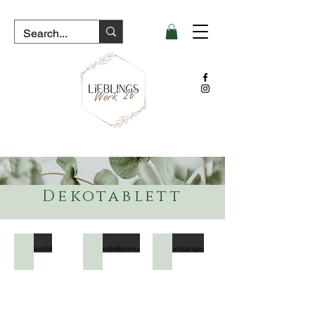
Dekotablett
Ostertäschli
Sonnenbrillenetui
Kofferanhänger