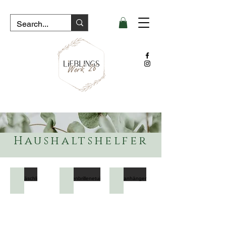
Haushaltshelfer
Ostertäschli
Sonnenbrillenetui
Kofferanhänger