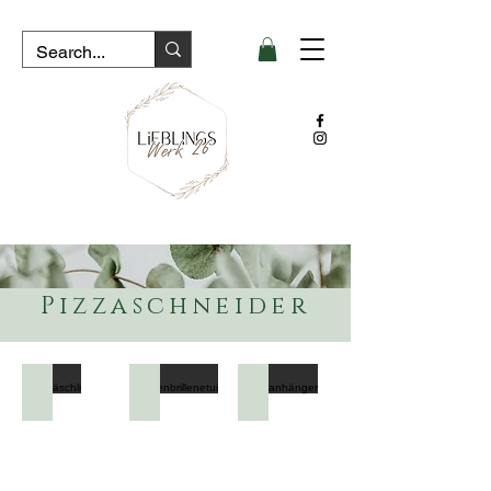
Pizzaschneider
Ostertäschli
Sonnenbrillenetui
Kofferanhänger