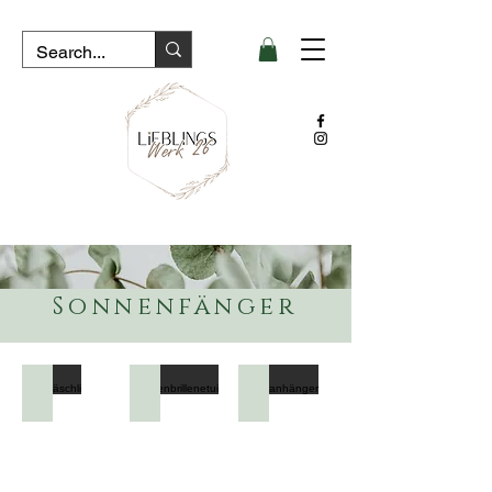
Sonnenfänger
Ostertäschli
Sonnenbrillenetui
Kofferanhänger