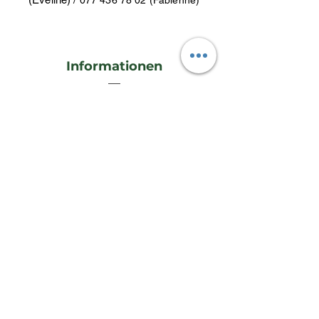
Informationen
FAQ
Versand & Rückgaberecht
Impressum
Datenschutz
AGB
Kontakt
Kontakt
lieblingswerk26@gmail.com
Whatsapp: